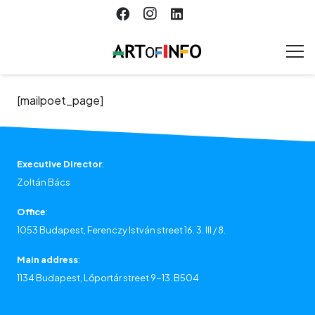
[mailpoet_page]
Executive Director
:
Zoltán Bács
Office
:
1053 Budapest, Ferenczy István street 16. 3. III / 8.
Main address
:
1134 Budapest, Lőportár street 9-13. B504