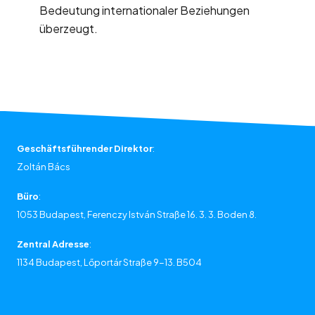
Bedeutung internationaler Beziehungen
überzeugt.
Geschäftsführender Direktor
:
Zoltán Bács
Büro
:
1053 Budapest, Ferenczy István Straße 16. 3. 3. Boden 8.
Zentral Adresse
:
1134 Budapest, Lőportár Straße 9-13. B504