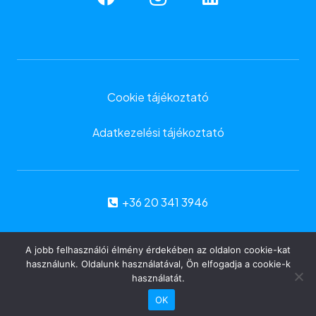
Cookie tájékoztató
Adatkezelési tájékoztató
+36 20 341 3946
info@artofinfo.eu
A jobb felhasználói élmény érdekében az oldalon cookie-kat
használunk. Oldalunk használatával, Ön elfogadja a cookie-k
használatát.
© ARTofINFO Kft. | Minden jog fenntartva
OK