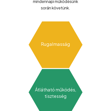
mindennapi működésünk
során követünk.
Rugalmasság
Átlátható működés,
tisztesség