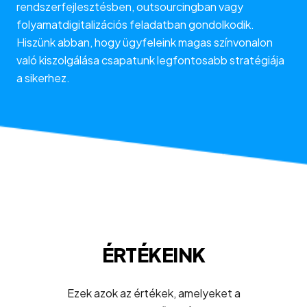
rendszerfejlesztésben, outsourcingban vagy
folyamatdigitalizációs feladatban gondolkodik.
Hiszünk abban, hogy ügyfeleink magas színvonalon
való kiszolgálása csapatunk legfontosabb stratégiája
a sikerhez.
ÉRTÉKEINK
Ezek azok az értékek, amelyeket a