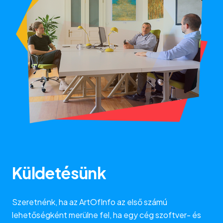
Küldetésünk
Szeretnénk, ha az ArtOfInfo az első számú
lehetőségként merülne fel, ha egy cég szoftver- és