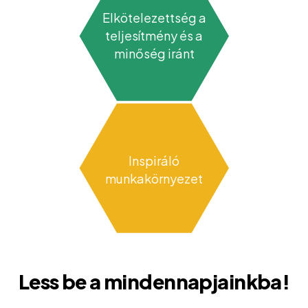
Elkötelezettség a
teljesítmény és a
minőség iránt
Inspiráló
munkakörnyezet
Less be a mindennapjainkba!