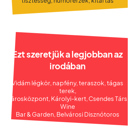
tisztesség, humorérzék, kitartás
Ezt szeretjük a legjobban az
irodában
Vidám légkör, napfény, teraszok, tágas
terek,
városközpont, Károlyi-kert, Csendes Társ
Wine
Bar & Garden, Belvárosi Disznótoros