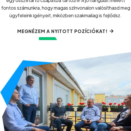
egy összetartó csapatba tartozni! A jó hangulat mellett
fontos számunkra,
hogy
magas színvonalon valósíthasd meg
ügyfeleink igényeit,
miközben szakmailag is fejlődsz.
MEGNÉZEM A NYITOTT POZÍCIÓKAT!