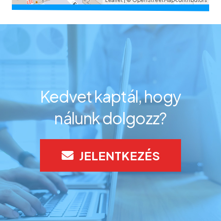
Leaflet
| ©
OpenStreetMap
contributors
Kedvet kaptál, hogy
nálunk dolgozz?
JELENTKEZÉS